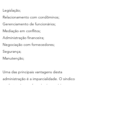
Legislação;
Relacionamento com condôminos;
Gerenciamento de funcionários;
Mediação em conflitos;
Administração financeira;
Negociação com fornecedores;
Segurança;
Manutenção;
Uma das principais vantagens desta
administração é a imparcialidade. O síndico
profissional está afastado dos problemas
internos e pode analisá-los sem
constrangimento.
Da mesma forma, a disponibilidade e a